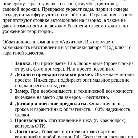
подчеркнут красоту вашего газона, клумбы, цветника,
садовой дорожки. Прекрасно украсят сады, парки и скверы,
создадут атмосферу уюта и спокойствия. Ограждения газонов
препятствуют стоянке автомобилей на газонах, а также не
дают возможности пешеходам беспрепятственно ходить по
ухоженной территории.
Обратившись в компанию
«Архитек», Вы получаете
возможность изготовления и установки забора
"Под ключ" с
гарантией качества.
Заявка.
Вы присылаете ТЗ в любом виде (проект, эскиз
от руки, фото примера). Или просто позвоните.
Детали и предварительный р
асчет.
Обсуждаем детали
проекта. Инженеры подбирают оптимальное решение
под ваш регион и задачи.
Замер.
При необходимости и технической возможности
выезжаем на место для замеров
–
бесплатно.
Договор
и внесение предоплаты
.
Фиксация цены,
сроков и гарантийных обязательств. 100% надежность
сделки.
Производство.
Изготовление в цеху (г. Красноярск),
контроль ОТК.
Логистика.
Упаковка и отправка транспортной
компанией в любой регион РФ. Бесплатная доставка по