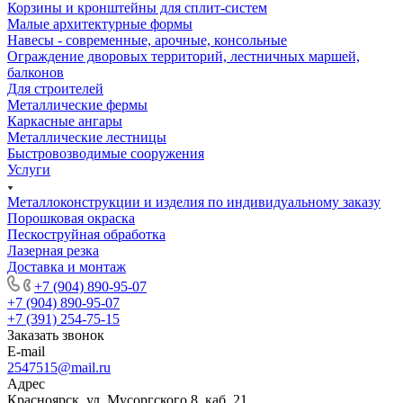
Корзины и кронштейны для сплит-систем
Малые архитектурные формы
Навесы - современные, арочные, консольные
Ограждение дворовых территорий, лестничных маршей,
балконов
Для строителей
Металлические фермы
Каркасные ангары
Металлические лестницы
Быстровозводимые сооружения
Услуги
Металлоконструкции и изделия по индивидуальному заказу
Порошковая окраска
Пескоструйная обработка
Лазерная резка
Доставка и монтаж
+7 (904) 890-95-07
+7 (904) 890-95-07
+7 (391) 254-75-15
Заказать звонок
E-mail
2547515@mail.ru
Адрес
Красноярск, ул. Мусоргского 8, каб. 21