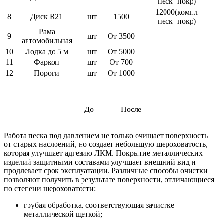
песк+покр)
12000(компл
8
Диск R21
шт
1500
песк+покр)
Рама
9
шт
От 3500
автомобильная
10
Лодка до 5 м
шт
От 5000
11
Фаркоп
шт
От 700
12
Пороги
шт
От 1000
До
После
Работа песка под давлением не только очищает поверхность
от старых наслоений, но создает небольшую шероховатость,
которая улучшает адгезию ЛКМ. Покрытие металлических
изделий защитными составами улучшает внешний вид и
продлевает срок эксплуатации. Различные способы очистки
позволяют получить в результате поверхности, отличающиеся
по степени шероховатости:
грубая обработка, соответствующая зачистке
металлической щеткой;