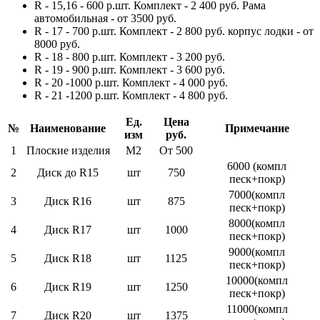
R - 15,16 - 600 р.шт. Комплект - 2 400 руб. Рама
автомобильная - от 3500 руб.
R - 17 - 700 р.шт. Комплект - 2 800 руб. корпус лодки - от
8000 руб.
R - 18 - 800 р.шт. Комплект - 3 200 руб.
R - 19 - 900 р.шт. Комплект - 3 600 руб.
R - 20 -1000 р.шт. Комплект - 4 000 руб.
R - 21 -1200 р.шт. Комплект - 4 800 руб.
Ед.
Цена
№
Наименование
Примечание
изм
руб.
1
Плоские изделия
М2
От 500
6000 (компл
2
Диск до R15
шт
750
песк+покр)
7000(компл
3
Диск R16
шт
875
песк+покр)
8000(компл
4
Диск R17
шт
1000
песк+покр)
9000(компл
5
Диск R18
шт
1125
песк+покр)
10000(компл
6
Диск R19
шт
1250
песк+покр)
11000(компл
7
Диск R20
шт
1375