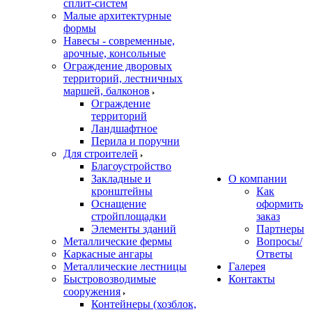
сплит-систем
Малые архитектурные
формы
Навесы - современные,
арочные, консольные
Ограждение дворовых
территорий, лестничных
маршей, балконов
Ограждение
территорий
Ландшафтное
Перила и поручни
Для строителей
Благоустройство
Закладные и
О компании
кронштейны
Как
Оснащение
оформить
стройплощадки
заказ
Элементы зданий
Партнеры
Металлические фермы
Вопросы/
Каркасные ангары
Ответы
Металлические лестницы
Галерея
Быстровозводимые
Контакты
сооружения
Контейнеры (хозблок,