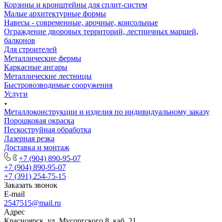
Корзины и кронштейны для сплит-систем
Малые архитектурные формы
Навесы - современные, арочные, консольные
Ограждение дворовых территорий, лестничных маршей,
балконов
Для строителей
Металлические фермы
Каркасные ангары
Металлические лестницы
Быстровозводимые сооружения
Услуги
Металлоконструкции и изделия по индивидуальному заказу
Порошковая окраска
Пескоструйная обработка
Лазерная резка
Доставка и монтаж
+7 (904) 890-95-07
+7 (904) 890-95-07
+7 (391) 254-75-15
Заказать звонок
E-mail
2547515@mail.ru
Адрес
Красноярск, ул. Мусоргского 8, каб. 21