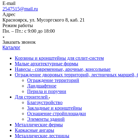
E-mail
2547515@mail.ru
Адрес
Красноярск, ул. Мусоргского 8, каб. 21
Режим работы
Пн. – Пт.: с 9:00 до 18:00
Заказать звонок
Каталог
Корзины и кронштейны для сплит-систем
Малые архитектурные формы
Навесы - современные, арочные, консольные
Ограждение дворовых территорий, лестничных маршей,
Ограждение территорий
Ландшафтное
Перила и поручни
Для строителей
Благоустройство
Закладные и кронштейны
Оснащение стройплощадки
Элементы зданий
Металлические фермы
Каркасные ангары
Металлические лестницы