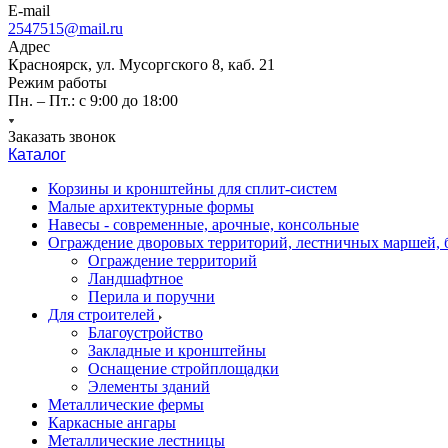
E-mail
2547515@mail.ru
Адрес
Красноярск, ул. Мусоргского 8, каб. 21
Режим работы
Пн. – Пт.: с 9:00 до 18:00
Заказать звонок
Каталог
Корзины и кронштейны для сплит-систем
Малые архитектурные формы
Навесы - современные, арочные, консольные
Ограждение дворовых территорий, лестничных маршей,
Ограждение территорий
Ландшафтное
Перила и поручни
Для строителей
Благоустройство
Закладные и кронштейны
Оснащение стройплощадки
Элементы зданий
Металлические фермы
Каркасные ангары
Металлические лестницы