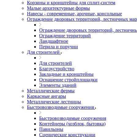
Корзины и кронштейны для сплит-систем
Малые архитектурные формы
Навесы - современные, арочные, консольные
Ограждение дворовых территорий, лестничных мар
Ограждение дворовых территорий, лестничны
Ограждение территорий
Ландшафтное
Перила и поручни
Для строителей
Для строителей
Благоустройство
Закладные и кронштейны
Оснащение стройплощадки
Элементы зданий
Металлические фермы
Каркасные ангары
Металлические лестницы
Быстровозводимые сооружения
Быстровозводимые сооружения
Контейнеры (хозблок, бытовка)
Павильоны
Сценические конструкции